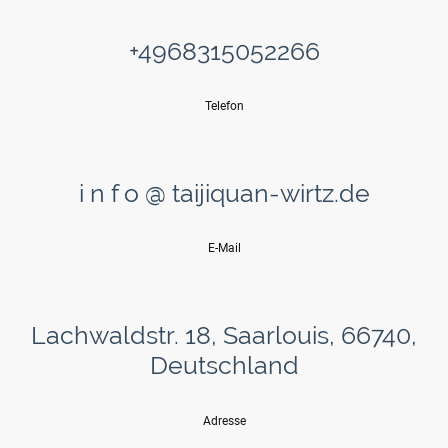
+4968315052266
Telefon
i n f o @ taijiquan-wirtz.de
E-Mail
Lachwaldstr. 18, Saarlouis, 66740,
Deutschland
Adresse